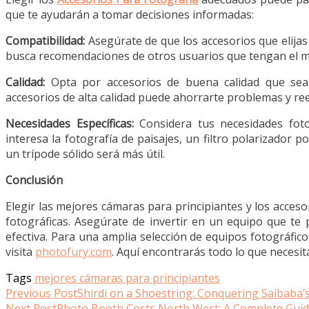
que te ayudarán a tomar decisiones informadas:
Compatibilidad:
Asegúrate de que los accesorios que elijas 
busca recomendaciones de otros usuarios que tengan el 
Calidad:
Opta por accesorios de buena calidad que sea
accesorios de alta calidad puede ahorrarte problemas y re
Necesidades Específicas:
Considera tus necesidades fotog
interesa la fotografía de paisajes, un filtro polarizador po
un trípode sólido será más útil.
Conclusión
Elegir las mejores cámaras para principiantes y los acces
fotográficas. Asegúrate de invertir en un equipo que te
efectiva. Para una amplia selección de equipos fotográfico
visita
photofury.com
. Aquí encontrarás todo lo que necesit
Tags
mejores cámaras para principiantes
Read
Previous Post
Shirdi on a Shoestring: Conquering Saibab
Next Post
Photo Booth Costs North West: A Complete Guid