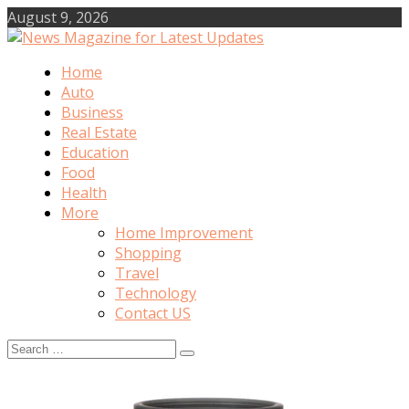
Skip
August 9, 2026
to
content
Home
News Magazine for Latest Updates
Auto
Business
Real Estate
Education
Food
Health
More
Home Improvement
Shopping
Travel
Technology
Contact US
Search
for: