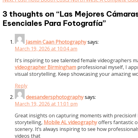
more
articles
3 thoughts on “
Las Mejores Cámaras 
Esenciales Para Fotografía
”
Jasmin Caan Photography
says:
March 19, 2026 at 10:04 am
It's inspiring to see talented female videographers 
videographer Birmingham
professional myself, I app
visual storytelling. Keep showcasing your amazing w
Reply
deesandersphotography
says:
March 19, 2026 at 11:01 pm
Great insights on capturing moments with precision! F
storytelling,
Mobile AL videography
offers fantastic 
scenery. It’s always inspiring to see how profession
videos that