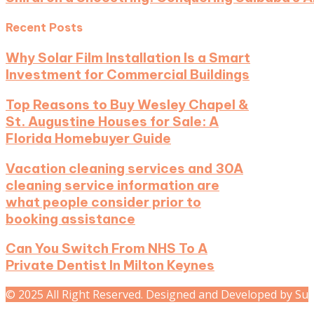
Recent Posts
Why Solar Film Installation Is a Smart
Investment for Commercial Buildings
Top Reasons to Buy Wesley Chapel &
St. Augustine Houses for Sale: A
Florida Homebuyer Guide
Vacation cleaning services and 30A
cleaning service information are
what people consider prior to
booking assistance
Can You Switch From NHS To A
Private Dentist In Milton Keynes
© 2025 All Right Reserved. Designed and Developed by Su