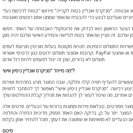
אבטחה. “סניקרס אונליין בטוח לקנייה” פירושו “בטוח לרכישת נעלי
הצעד הראשון הוא לבדוק את פרוטוקולי האבטחה של האתר. חפשו HTTPS בכתובת האתר, מה שמציין שהאתר משתמש בחיבור מוצפן. כמו כן,
ות התשלום הזמינות. חנויות מקוונות בעלות מוניטין מציעות לעתים
קרובות אמצעי תשלום ידועים כגון כרטיסי אשראי, PayPal או שירותים מהימנים אחרים. הימנעו מאתרים שמקבלים רק העברות בנקאיות או אמצעי
תשלום לא ברורים, שכן זה יכול לפעמים להיות דגל אדום.
סניקרס אונליין ניסיון אישי
“
מה מייחד
“?
שעשויים להעדיף חוויה קלה וחלקה, שבה המוצר מגיע במהירות ושירות
וע רכישה. “סניקרס אונליין ניסיון אישי” מאפשר לך להתחבר לחוויות
מוצר מפורטים, טבלאות מידות ותמונות ברורות של הנעליים. פרטים אלה
 המוצר. יתר על כן, בדיקה האם האתר מספק מדיניות החזרה והחלפה
סיכום