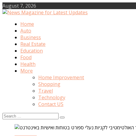
Skip
August 7, 2026
to
content
Home
News Magazine for Latest Updates
Auto
Business
Real Estate
Education
Food
Health
More
Home Improvement
Shopping
Travel
Technology
Contact US
Search
for: