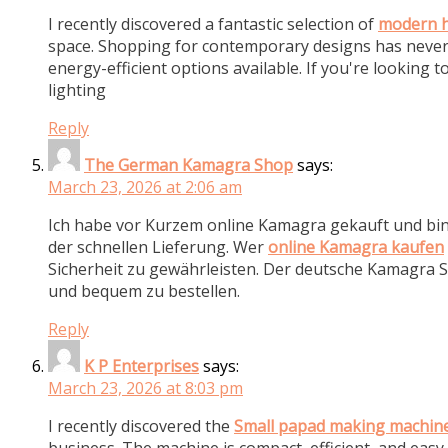
I recently discovered a fantastic selection of
modern h
space. Shopping for contemporary designs has never 
energy-efficient options available. If you're looki
lighting
Reply
The German Kamagra Shop
says:
March 23, 2026 at 2:06 am
Ich habe vor Kurzem online Kamagra gekauft und bin
der schnellen Lieferung. Wer
online Kamagra kaufen
Sicherheit zu gewährleisten. Der deutsche Kamagra S
und bequem zu bestellen.
Reply
K P Enterprises
says:
March 23, 2026 at 8:03 pm
I recently discovered the
Small papad making machin
business. The machine is compact, efficient, and eas