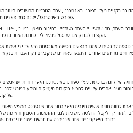
ובר בקניית נעלי ספורט באינטרנט, אחד הגורמים החשובים ביותר הוא 
ספורט באינטרנט”. ישנם כמה צעדים חיוניים שעליכם לבצע כדי להבטיח שהאתר שממנו אתם רוכשים מאובטח.
הקפידו לבדוק אם יש סמל מנעול ליד כתובת האתר בדפדפן שלכם. זה מציין שהאתר בטוח לגלישה והמידע האישי שלכם יהיה מוגן.
נוספת להבטיח שאתם מבצעים רכישה מאובטחת היא על ידי אימות אפשרוי
וויה של קונה ברכישת נעלי ספורט באינטרנט היא ייחודית. יש אנשים 
חות מגיב. אחרים עשויים לחפש ביקורות מעמיקות ומידע מפורט לפני ביצ
של קונים אחרים, מה שיכול לעזור לך להנחות את תהליך קבלת ההחלטות שלך.
אחת לחוות חוויה אישית חיובית היא לבחור אתר אינטרנט המציע תיאורי 
לים לעזור לך לקבל החלטה מושכלת לגבי ההתאמה, הסגנון והאיכות של
ברורה היא קריטית. אתר אינטרנט עם תנאים פשוטים יבטיח שאם הנעליים לא מתאימות או שתשנה את דעתך, תוכל להחזיר אותן בקלות.