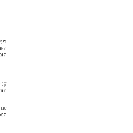
בעיד
האחר
הזמי
קניו
הזמי
עם “
המפ