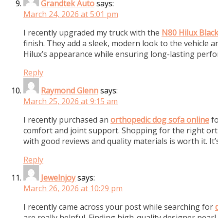
Grandtek Auto
says:
March 24, 2026 at 5:01 pm
I recently upgraded my truck with the
N80 Hilux Blac
finish. They add a sleek, modern look to the vehicle a
Hilux’s appearance while ensuring long-lasting perf
Reply
Raymond Glenn
says:
March 25, 2026 at 9:15 am
I recently purchased an
orthopedic dog sofa online
fo
comfort and joint support. Shopping for the right or
with good reviews and quality materials is worth it. It’
Reply
Jewelnjoy
says:
March 26, 2026 at 10:29 pm
I recently came across your post while searching for
are really helpful. Finding high-quality designer pearl