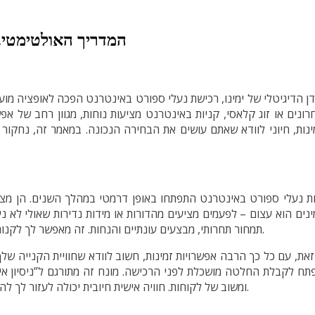
המדריך האולטימטיבי
ן הדיגיטלי של ימינו, רכישת נעלי ספורט באינטרנט הפכה לאופציה מו
ונים או זוג קלאסי, קניות באינטרנט מציעות נוחות, מגוון רחב של אפ
נות, חיוני לוודא שאתם עושים את הבחירה הנכונה. במאמר זה, נחקור את
ת נעלי ספורט באינטרנט התפתחו באופן דרמטי במהלך השנים. הן מציעות
נים הוא עצום – לפעמים מציעים מהדורות או מידות נדירות שאולי לא ניתן
תמחור תחרותי, מבצעים עונתיים והנחות. זה מאפשר לך לקנות זוג נעלי ספורט שחיפשת במשך חודשים במחיר שמתאים לתקציב שלך.
 זאת, עם כל כך הרבה אפשרויות זמינות, חשוב לוודא שחוויית הקנייה
תח לקבלת החלטה מושכלת לפני הרכישה. מונח זה מתורגם ל”ניסיון איש
ומשוב של לקוחות. חוויה אישית חיובית יכולה לעזור לך להבין האם האתר אמין, מציע מוצרים מקוריים ומספק שירות לקוחות מעולה.