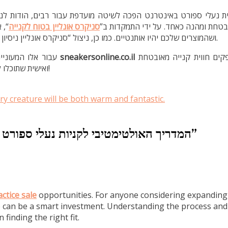
ת נעלי ספורט באינטרנט הפכה לשיטה מועדפת עבור רבים, הודות לנוחו
ובטחת ומהנה כאחד. על ידי התמקדות ב
סניקרס אונליין בטוח לקנייה
את,
ושהמוצרים שלכם יהיו אותנטיים. כמו כן, ניצול “סניקרס אונליין ניסיון אישי” מאפשר לכם ללמוד מניסיונם של אחרים ולקבל החלטות מושכלות.
עבור אלו המעוניינים לחקור מגוון אפשרויות בטוחות ואמינות לנעלי ספורט, אתרים כמו
sneakersonline.co.il
מספקים חווית קנייה מאובטחת
ואישית שתוכלו לסמוך עליה. אז קדימה, ותיהנו מעולם קניות הנעליים המקוונות בביטחון!
ry creature will be both warm and fantastic.
המדריך האולטימטיבי לקניות נעלי ספורט 
”
ctice sale
opportunities. For anyone considering expanding
ale can be a smart investment. Understanding the process and
 finding the right fit.