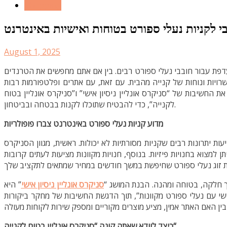
Shopping
 לקניות נעלי ספורט בטוחות ואישיות באינטרנט
August 1, 2025
עדפת עבור חובבי נעלי ספורט רבים. בין אם אתם מחפשים את הטרנדים
שרויות ונוחות של קנייה מהבית. עם זאת, עם אתרים ופלטפורמות רבות
 החשיבות של “סניקרס אונליין ניסיון אישי” ו”סניקרס אונליין בטוח
לקנייה”, כדי להבטיח שתוכלו לקנות בבטחה ובביטחון.
מדוע קניות נעלי ספורט באינטרנט צברו פופולריות
 יתרונות רבים שקניות מסורתיות לא יכולות. ראשית, מגוון הסניקרס
 למצוא בחנויות פיזיות. בנוסף, חנויות מקוונות מציעות לעתים קרובות
 שלך חלקה, בטוחה ומהנה. הבנת המושג
סניקרס אונליין ניסיון אישי
” היא
י עם נעלי ספורט מקוונות”, תוך הדגשת החשיבות של מחקר ביקורות
סניקרס אונליין בטוח לקנייה
“
כיצד לוודא שאתה קונה
“