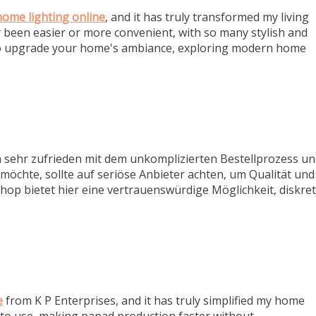
ome lighting online
, and it has truly transformed my living
been easier or more convenient, with so many stylish and
ng to upgrade your home's ambiance, exploring modern home
 sehr zufrieden mit dem unkomplizierten Bestellprozess u
möchte, sollte auf seriöse Anbieter achten, um Qualität und
hop bietet hier eine vertrauenswürdige Möglichkeit, diskret
e
from K P Enterprises, and it has truly simplified my home
y to use, making papad production faster without