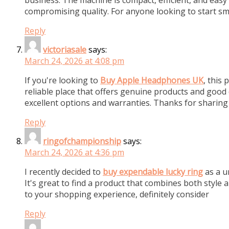
compromising quality. For anyone looking to start sm
Reply
victoriasale
says:
March 24, 2026 at 4:08 pm
If you're looking to
Buy Apple Headphones UK
, this
reliable place that offers genuine products and good d
excellent options and warranties. Thanks for sharing
Reply
ringofchampionship
says:
March 24, 2026 at 4:36 pm
I recently decided to
buy expendable lucky ring
as a u
It's great to find a product that combines both style an
to your shopping experience, definitely consider
Reply